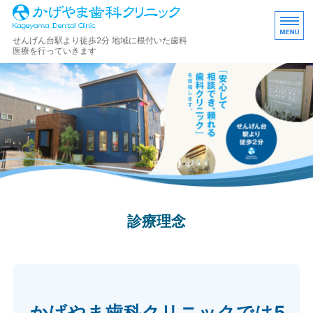
越谷市千間台東 かげや
せんげん台駅より徒歩2分 地域に根付いた歯科
医療を行っていきます
ホーム
診療内容
院長挨拶
医院概要
医院紹介
診療理念
かげやま歯科クリニックでは5