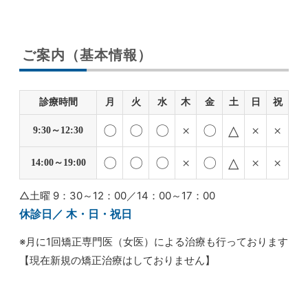
ご案内（基本情報）
診療時間
月
火
水
木
金
土
日
祝
〇
〇
〇
×
〇
△
×
×
9:30～12:30
〇
〇
〇
×
〇
△
×
×
14:00～19:00
△土曜 9：30～12：00／14：00～17：00
休診日／ 木・日・祝日
※月に1回矯正専門医（女医）による治療も行っております
【現在新規の矯正治療はしておりません】